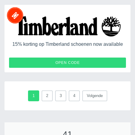
15% korting op Timberland schoenen now available
WDEXTRA15
OPEN CODE
1
2
3
4
Volgende
41