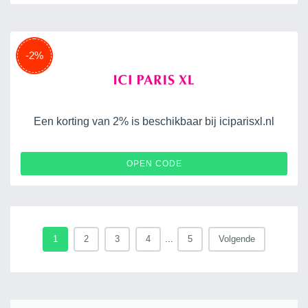
-2%
Een korting van 2% is beschikbaar bij iciparisxl.nl
BEL-FRIENDS2
OPEN CODE
1
2
3
4
...
5
Volgende