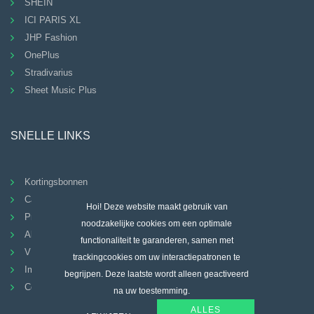
SHEIN
ICI PARIS XL
JHP Fashion
OnePlus
Stradivarius
Sheet Music Plus
SNELLE LINKS
Kortingsbonnen
Categorieën
Hoi! Deze website maakt gebruik van
Privacybeleid
noodzakelijke cookies om een ​​optimale
Algemene Voorwaarden
functionaliteit te garanderen, samen met
VEELGESTELDE VRAGEN
trackingcookies om uw interactiepatronen te
Imprint
begrijpen. Deze laatste wordt alleen geactiveerd
Contact
na uw toestemming.
ALLES