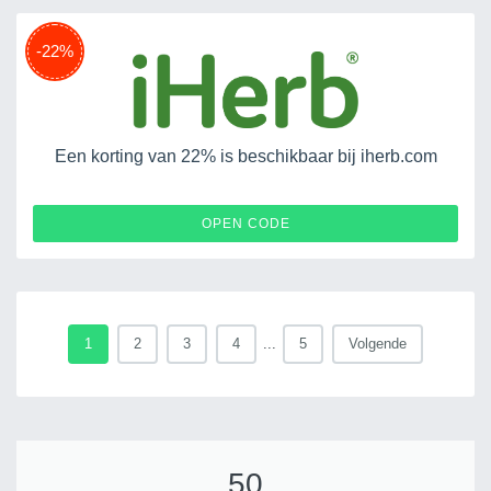
-22%
Een korting van 22% is beschikbaar bij iherb.com
29AVHONEY
OPEN CODE
1
2
3
4
...
5
Volgende
50