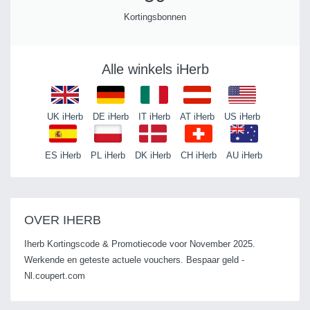
Kortingsbonnen
Alle winkels iHerb
UK iHerb
DE iHerb
IT iHerb
AT iHerb
US iHerb
ES iHerb
PL iHerb
DK iHerb
CH iHerb
AU iHerb
OVER IHERB
Iherb Kortingscode & Promotiecode voor November 2025.
Werkende en geteste actuele vouchers. Bespaar geld -
Nl.coupert.com