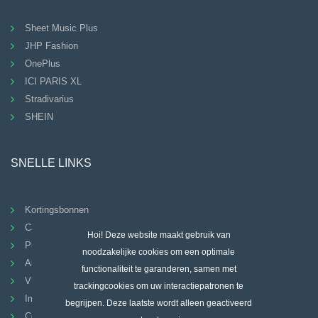
Sheet Music Plus
JHP Fashion
OnePlus
ICI PARIS XL
Stradivarius
SHEIN
SNELLE LINKS
Kortingsbonnen
Categorieën
Hoi! Deze website maakt gebruik van
Privacybeleid
noodzakelijke cookies om een ​​optimale
Algemene Voorwaarden
functionaliteit te garanderen, samen met
VEELGESTELDE VRAGEN
trackingcookies om uw interactiepatronen te
Imprint
begrijpen. Deze laatste wordt alleen geactiveerd
Contact