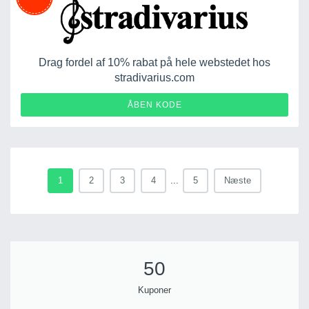
Drag fordel af 10% rabat på hele webstedet hos
stradivarius.com
TAKE10
ÅBEN KODE
1
2
3
4
...
5
Næste
50
Kuponer