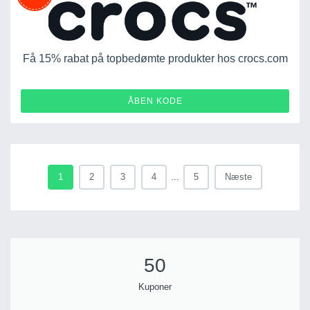
Få 15% rabat på topbedømte produkter hos crocs.com
ACS-672PDT5WDH4V
ÅBEN KODE
1
2
3
4
...
5
Næste
50
Kuponer