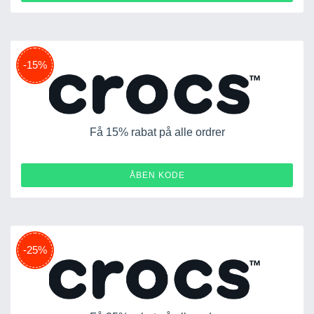
-15%
Få 15% rabat på alle ordrer
15OFF-WQHVBDM3HFVN
ÅBEN KODE
-25%