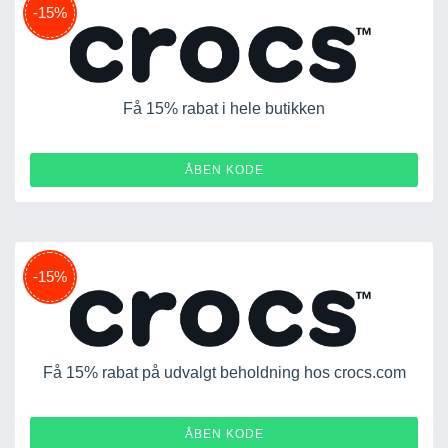
-15%
Få 15% rabat i hele butikken
15OFF-KW4RWCXKHW77
ÅBEN KODE
-15%
Få 15% rabat på udvalgt beholdning hos crocs.com
15OFF-279KN9SWR476
ÅBEN KODE