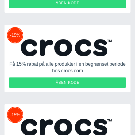
ACS-23VLSLB3X7SF
ÅBEN KODE
-15%
Få 15% rabat på alle produkter i en begrænset periode
hos crocs.com
15OFF-SQBR6CZSVC7F
ÅBEN KODE
-15%