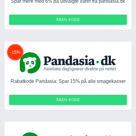
Spar mere med 6% på udvalgte varer fra pandasia.dk
39J9TDKC
ÅBEN KODE
-15%
Rabatkode Pandasia: Spar 15% på alle smagekasser
SMAGEKASSE15
ÅBEN KODE