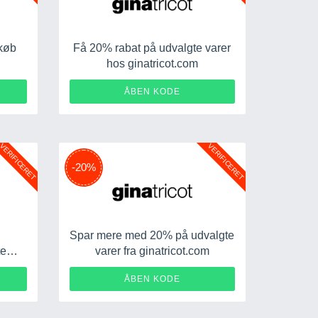
 køb
Få 20% rabat på udvalgte varer
hos ginatricot.com
W10
FIFRANK20
ÅBEN KODE
VERIFICERET
VERIFICERET
-20%
Spar mere med 20% på udvalgte
te
varer fra ginatricot.com
A20
CAROLINA20
ÅBEN KODE