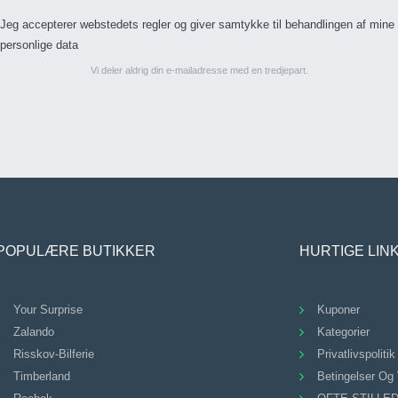
Jeg accepterer webstedets regler og giver samtykke til behandlingen af mine
personlige data
Vi deler aldrig din e-mailadresse med en tredjepart.
POPULÆRE BUTIKKER
HURTIGE LIN
Your Surprise
Kuponer
Zalando
Kategorier
Risskov-Bilferie
Privatlivspolitik
Timberland
Betingelser Og 