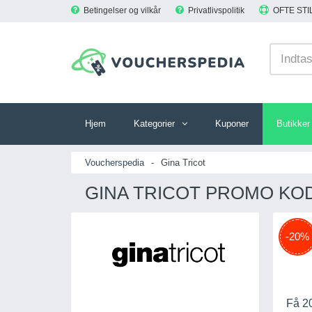
Betingelser og vilkår
Privatlivspolitik
OFTE ST
Hjem
Kategorier
Kuponer
Butikker
Voucherspedia
-
Gina Tricot
GINA TRICOT PROMO KOD
-20%
Få 2