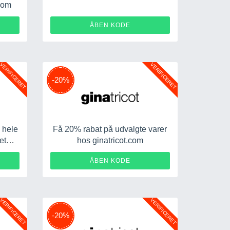
.com
UPT
ALVA20
ÅBEN KODE
VERIFICERET
VERIFICERET
-20%
 hele
Få 20% rabat på udvalgte varer
et
hos ginatricot.com
com
P20
BURCU20
ÅBEN KODE
VERIFICERET
VERIFICERET
-20%