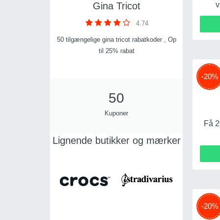
v
Gina Tricot
4.74
50 tilgængelige gina tricot rabatkoder , Op
til 25% rabat
-20%
50
Kuponer
Få 2
Lignende butikker og mærker
-20%