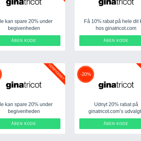
le kan spare 20% under
Få 10% rabat på hele dit
begivenheden
hos ginatricot.com
TROBECK20
DESPAR
ÅBEN KODE
ÅBEN KODE
VERIFICERET
-20%
le kan spare 20% under
Udnyt 20% rabat på
begivenheden
ginatricot.com’s udvalg
sortiment
DKSTUDIZ20
ZAR
ÅBEN KODE
ÅBEN KODE