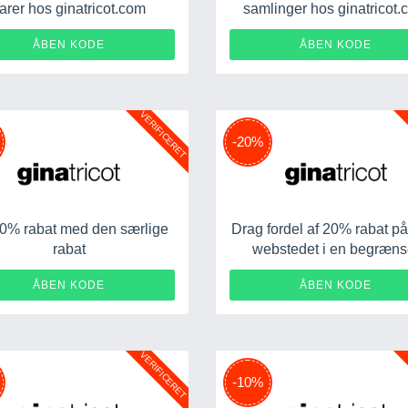
arer hos ginatricot.com
samlinger hos ginatricot
SARA20
NOTETN
ÅBEN KODE
ÅBEN KODE
VERIFICERET
-20%
0% rabat med den særlige
Drag fordel af 20% rabat på
rabat
webstedet i en begræns
periode hos ginatricot.
MARTINE20
PIM
ÅBEN KODE
ÅBEN KODE
VERIFICERET
-10%