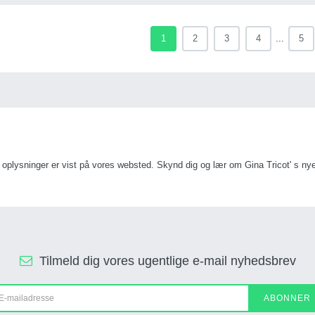
1
2
3
4
...
5
 oplysninger er vist på vores websted. Skynd dig og lær om Gina Tricot' s n
Tilmeld dig vores ugentlige e-mail nyhedsbrev
ABONNER