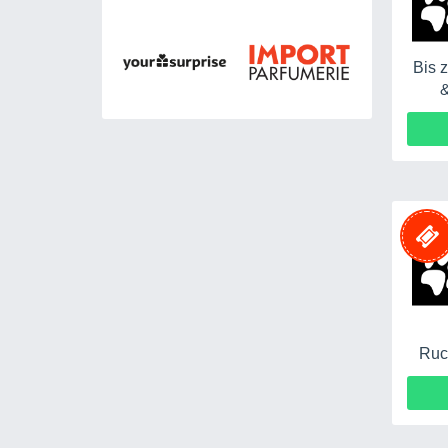
Bis 
&
Ruc