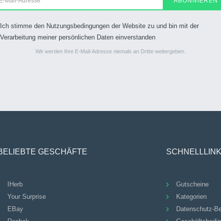
ABONNIEREN
Ich stimme den Nutzungsbedingungen der Website zu und bin mit der
Verarbeitung meiner persönlichen Daten einverstanden
Wir werden Ihre E-Mail-Adresse niemals an Dritte weitergeben.
BELIEBTE GESCHÄFTE
SCHNELLLIN
IHerb
Gutscheine
Your Surprise
Kategorien
EBay
Datenschutz-B