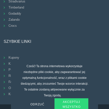
Stradivarius
Timberland
Godaddy
Zalando
Crocs
SZYBKIE LINKI
Kupony
Kategorie
Cześć! Ta strona internetowa wykorzystuje
Polityka Prywatności
niezbędne pliki cookie, aby zagwarantować jej
Regulamin
optymalną funkcjonalność, wraz z plikami cookie
FAQ
śledzącymi, aby zrozumieć Twoje wzorce interakcji.
Odbicie
Te ostatnie zostaną aktywowane wyłącznie za
Kontakt
Twoją zgodą.
AKCEPTUJ
ODRZUĆ
WSZYSTKO