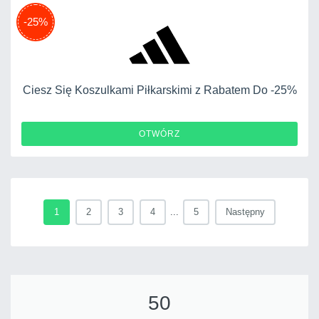
-25%
Ciesz Się Koszulkami Piłkarskimi z Rabatem Do -25%
OTWÓRZ
1
2
3
4
...
5
Następny
50