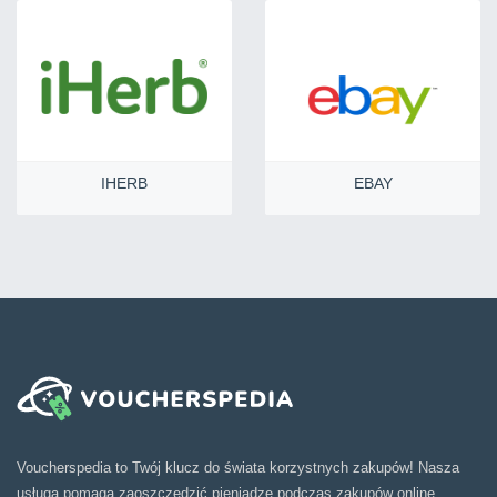
IHERB
EBAY
Voucherspedia to Twój klucz do świata korzystnych zakupów! Nasza
usługa pomaga zaoszczędzić pieniądze podczas zakupów online.