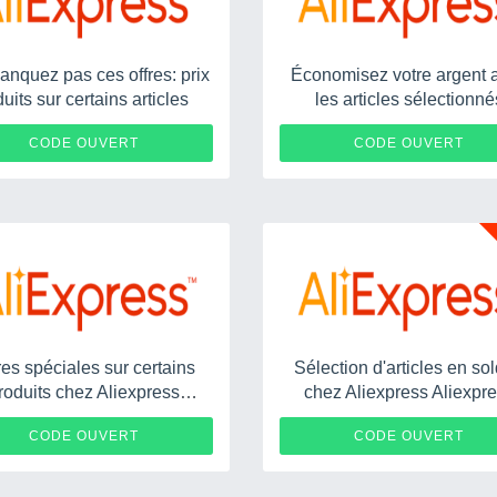
nquez pas ces offres: prix
Économisez votre argent 
duits sur certains articles
les articles sélectionné
0911112
AEGLOBAL
CODE OUVERT
CODE OUVERT
res spéciales sur certains
Sélection d'articles en so
roduits chez Aliexpress
chez Aliexpress Aliexpr
Aliexpress
DG5ROQGHPU8U
IBZCFHAC0
CODE OUVERT
CODE OUVERT