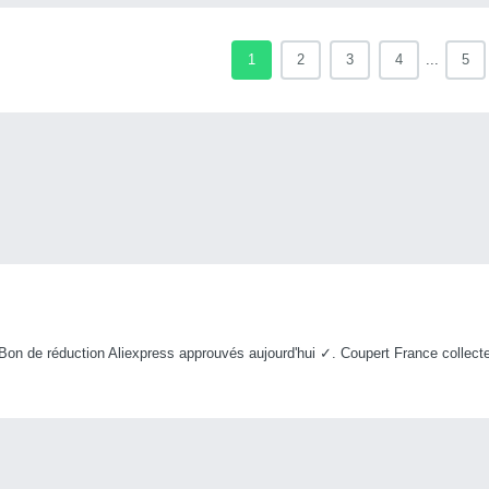
1
2
3
4
...
5
n de réduction Aliexpress approuvés aujourd'hui ✓. Coupert France collecte 