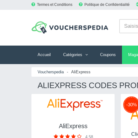
Termes et Conditions
Politique de Confidentialité
Accueil
Catégories
Coupons
Maga
Voucherspedia
-
AliExpress
ALIEXPRESS CODES PROM
-30%
AliExpress
Cli
4.58