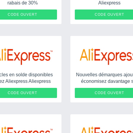
rabais de 30%
Aliexpress
AE30CDAF
HKL
CODE OUVERT
CODE OUVERT
icles en solde disponibles
Nouvelles démarques ajou
ez Aliexpress Aliexpress
économisez davantage 
certains articles
EOSSAFF7
5M
CODE OUVERT
CODE OUVERT