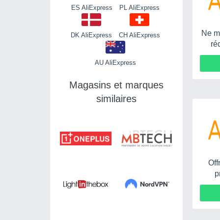
ES AliExpress
PL AliExpress
Ne ma
DK AliExpress
CH AliExpress
ré
AU AliExpress
Magasins et marques
similaires
Off
p