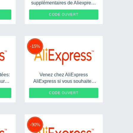
supplémentaires de Aliexpress
Aliexpress
OL9
AEBONUS
CODE OUVERT
-15%
tées:
Venez chez AliExpress
sur
AliExpress si vous souhaitez
réduire 15%
AY4
RAKUTEN15
CODE OUVERT
-90%