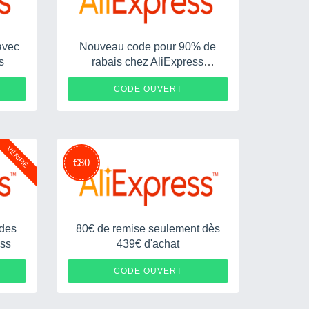
avec
Nouveau code pour 90% de
s
rabais chez AliExpress
AliExpress
119
HHFJ90
CODE OUVERT
VÉRIFIÉ
€80
ldes
80€ de remise seulement dès
ess
439€ d'achat
D5I
AAFR80
CODE OUVERT