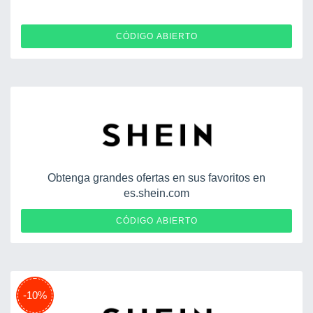
0430ESOLD06NNRL
CÓDIGO ABIERTO
Obtenga grandes ofertas en sus favoritos en
es.shein.com
7SWESLANUBEDEJUANILP0826
CÓDIGO ABIERTO
-10%