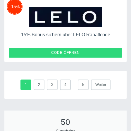
-15%
15% Bonus sichern über LELO Rabattcode
WAVEY15
CODE ÖFFNEN
1
2
3
4
...
5
Weiter
50