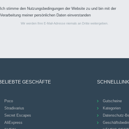
Ich stimme den Nutzungsbedingungen der Website zu und bin mit der
Verarbeitung meiner persönlichen Daten einverstanden
Wir werden Ihre E-Mail-Adresse niemals an Dritte weitergeben.
BELIEBTE GESCHÄFTE
SCHNELLLIN
Poco
Gutscheine
Stradivarius
Kategorien
Secret Escapes
Datenschutz-B
AliExpress
Geschäftsbedi