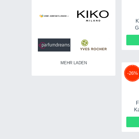
K
G
MEHR LADEN
-26%
F
Ka