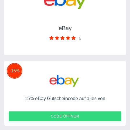
eBay
5
-15%
15% eBay Gutscheincode auf alles von
SATURN
CODE ÖFFNEN