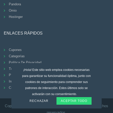
Pandora
Omio
Hostinger
ENLACES RÁPIDOS
Cupones
Categorías
Política De Privacidad
Términos Y Condiciones
¡Hola! Este sitio web emplea cookies necesarias
PREGUNTAS FRECUENTES
para garantizar su funcionalidad óptima, junto con
Imprimir
cookies de seguimiento para comprender sus
Contacto
patrones de interacción. Estos últimos solo se
activarán con su consentimiento.
RECHAZAR
ACEPTAR TODO
Copyright © 2026. Voucherspedia.coupons Todos los derechos
reservados.