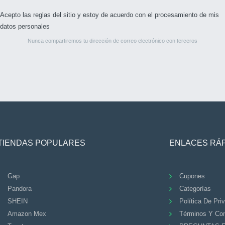
Acepto las reglas del sitio y estoy de acuerdo con el procesamiento de mis
datos personales
Nunca compartiremos tu dirección de correo electrónico con terceros
TIENDAS POPULARES
ENLACES RÁ
Gap
Cupones
Pandora
Categorías
SHEIN
Política De Pri
Amazon Mex
Términos Y Con