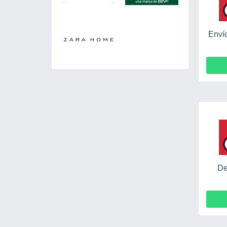
Enví
De