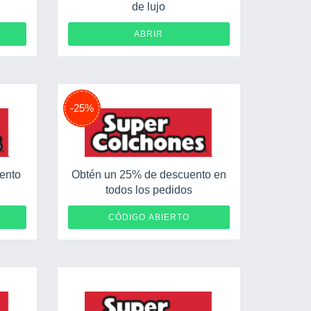
de lujo
ABRIR
-25%
uento
Obtén un 25% de descuento en
todos los pedidos
HS25MP
CÓDIGO ABIERTO