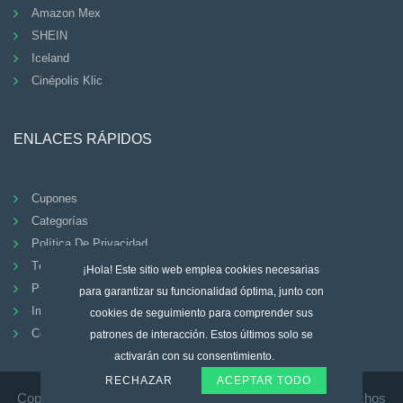
Amazon Mex
SHEIN
Iceland
Cinépolis Klic
ENLACES RÁPIDOS
Cupones
Categorías
Política De Privacidad
Términos Y Condiciones
¡Hola! Este sitio web emplea cookies necesarias
PREGUNTAS FRECUENTES
para garantizar su funcionalidad óptima, junto con
Imprimir
cookies de seguimiento para comprender sus
Contacto
patrones de interacción. Estos últimos solo se
activarán con su consentimiento.
RECHAZAR
ACEPTAR TODO
Copyright © 2026. Voucherspedia.coupons Todos los derechos