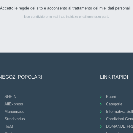
Accetto le regole del sito e acconsento al trattamento dei miei dati personali
Non condivideremo mai il tuo indirizzo email con terze parti.
NEGOZI POPOLARI
LINK RAPIDI
SHEIN
Buoni
AliExpress
Categorie
Marionnaud
Informativa Sul
Stradivarius
Condizioni Gene
H&M
DOMANDE FR