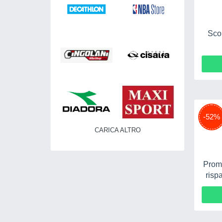
Scon
-52%
CARICA ALTRO
Promo
risp