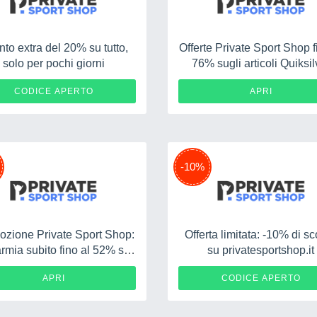
to extra del 20% su tutto,
Offerte Private Sport Shop f
solo per pochi giorni
76% sugli articoli Quiksil
ISOBAA20
CODICE APERTO
APRI
-10%
zione Private Sport Shop:
Offerta limitata: -10% di s
armia subito fino al 52% su
su privatesportshop.it
La Sportiva
ISOBA
APRI
CODICE APERTO