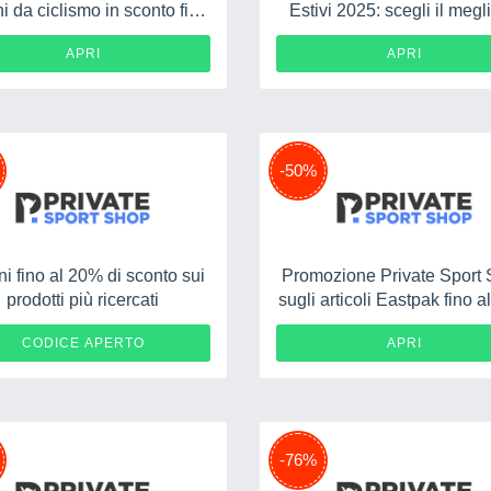
i da ciclismo in sconto fino
Estivi 2025: scegli il megli
al 71%
miglior prezzo
APRI
APRI
-50%
ni fino al 20% di sconto sui
Promozione Private Sport
prodotti più ricercati
sugli articoli Eastpak fino 
20OFF
CODICE APERTO
APRI
-76%