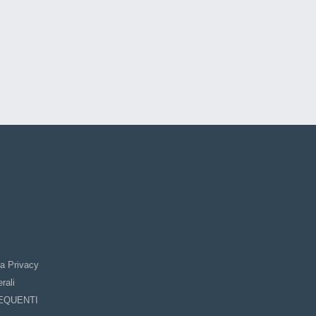
la Privacy
rali
EQUENTI