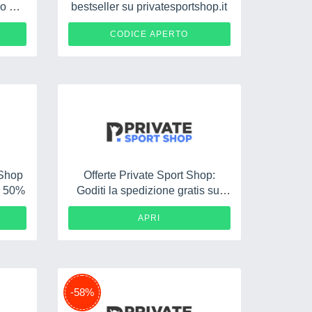
o al
bestseller su privatesportshop.it
RUN20
CODICE APERTO
 Shop
Offerte Private Sport Shop:
al 50%
Goditi la spedizione gratis sui
tuoi ordini, approfittane ora
APRI
-58%