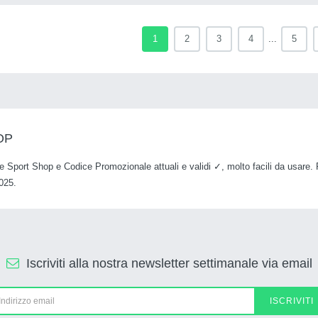
1
2
3
4
...
5
OP
ate Sport Shop e Codice Promozionale attuali e validi ✓, molto facili da usare.
025.
Iscriviti alla nostra newsletter settimanale via email
ISCRIVITI