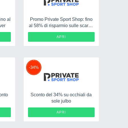
ino al
Promo Private Sport Shop: fino
ver
al 58% di risparmio sulle scarpe
running e trail Mizuno
APRI
-34%
conto
Sconto del 34% su occhiali da
sole julbo
A10
APRI