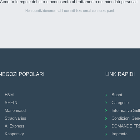
Accetto le regole del sito e acconsento al trattamento dei miei dati personali
Non condivideremo mai il tuo indirizzo email con terze parti.
NEGOZI POPOLARI
LINK RAPIDI
H&M
Buoni
SHEIN
Categorie
Marionnaud
Informativa Sul
Stradivarius
Condizioni Gene
AliExpress
DOMANDE FR
Kaspersky
Impronta