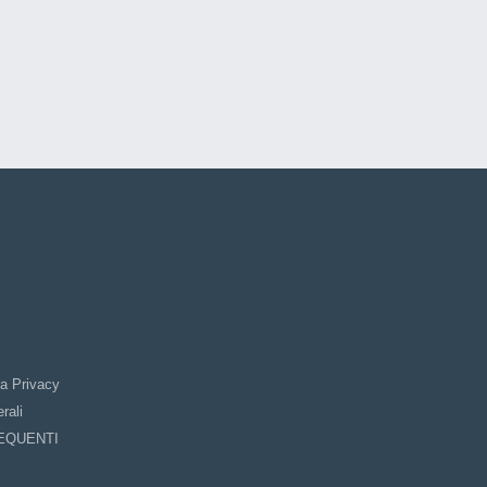
la Privacy
rali
EQUENTI