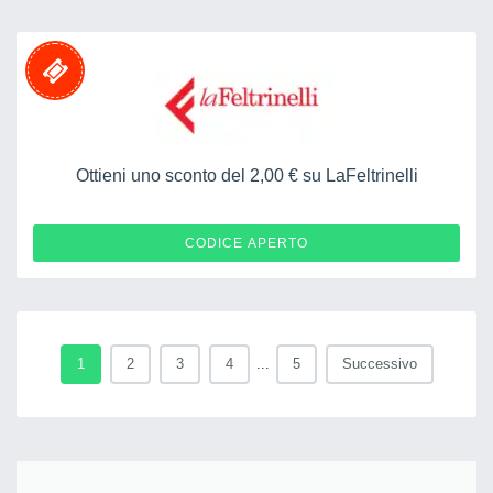
Ottieni uno sconto del 2,00 € su LaFeltrinelli
TDAGFEL2
CODICE APERTO
1
2
3
4
...
5
Successivo