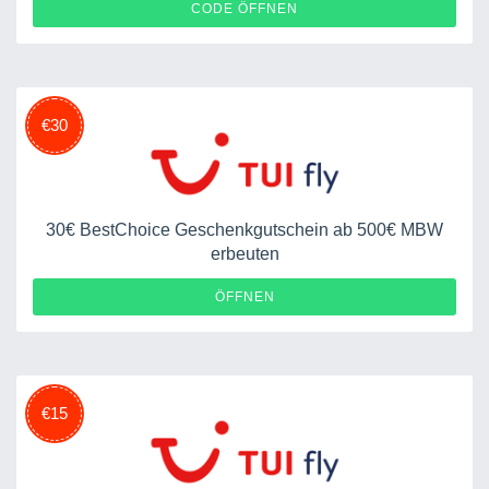
10008533301104623
CODE ÖFFNEN
€30
30€ BestChoice Geschenkgutschein ab 500€ MBW
erbeuten
ÖFFNEN
€15