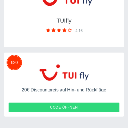
TUIfly
4.16
€20
20€ Discountpreis auf Hin- und Rückflüge
10010093416301583
CODE ÖFFNEN