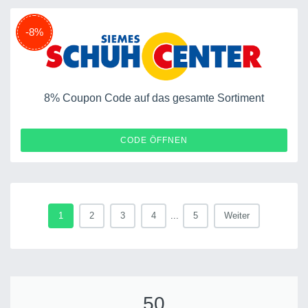
-8%
8% Coupon Code auf das gesamte Sortiment
V823V
CODE ÖFFNEN
1
2
3
4
...
5
Weiter
50