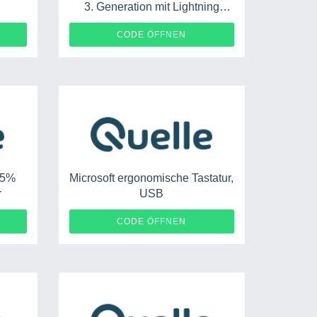
3. Generation mit Lightning
Ladecase MPNY3ZM/A
999
70127
CODE ÖFFNEN
 25%
Microsoft ergonomische Tastatur,
r
USB
70164
CODE ÖFFNEN