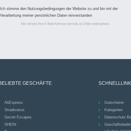
Ich stimme den Nutzungsbedingungen der Website zu und bin mit der
Verarbeitung meiner persönlichen Daten einverstanden
Wir werden Ihre E-Mail-Adresse niemals an Dritte weitergeben.
BELIEBTE GESCHÄFTE
SCHNELLLIN
AliExpress
Gutscheine
Stradivarius
Kategorien
Secret Escapes
Datenschutz-B
SHEIN
Geschäftsbedi