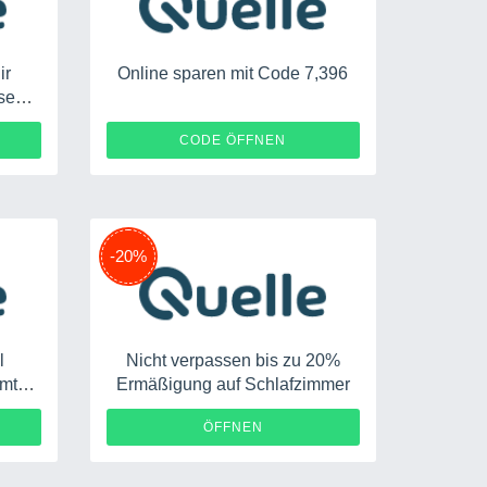
ir
Online sparen mit Code 7,396
esem
048
71396
CODE ÖFFNEN
-20%
l
Nicht verpassen bis zu 20%
amte
Ermäßigung auf Schlafzimmer
220
ÖFFNEN