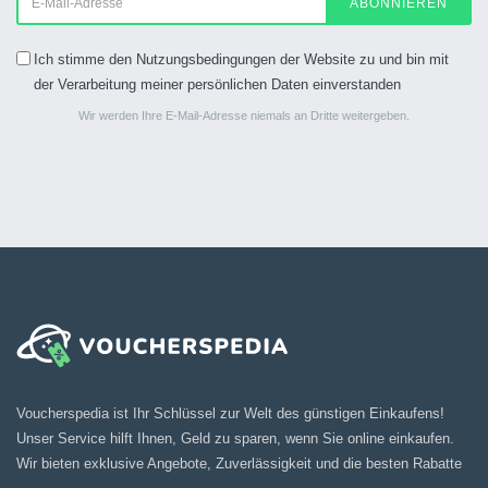
ABONNIEREN
Ich stimme den Nutzungsbedingungen der Website zu und bin mit
der Verarbeitung meiner persönlichen Daten einverstanden
Wir werden Ihre E-Mail-Adresse niemals an Dritte weitergeben.
Voucherspedia ist Ihr Schlüssel zur Welt des günstigen Einkaufens!
Unser Service hilft Ihnen, Geld zu sparen, wenn Sie online einkaufen.
Wir bieten exklusive Angebote, Zuverlässigkeit und die besten Rabatte